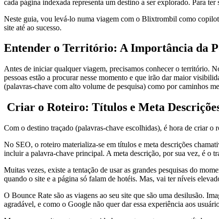
cada página indexada representa um destino a ser explorado. Para ter su
Neste guia, vou levá-lo numa viagem com o Blixtrombil como copilot
site até ao sucesso.
Entender o Território: A Importância da P
Antes de iniciar qualquer viagem, precisamos conhecer o território. N
pessoas estão a procurar nesse momento e que irão dar maior visibilida
(palavras-chave com alto volume de pesquisa) como por caminhos me
️ Criar o Roteiro: Títulos e Meta Descriçõe
Com o destino traçado (palavras-chave escolhidas), é hora de criar o 
No SEO, o roteiro materializa-se em títulos e meta descrições chamativ
incluir a palavra-chave principal. A meta descrição, por sua vez, é o tr
Muitas vezes, existe a tentação de usar as grandes pesquisas do momento
quando o site e a página só falam de hotéis. Mas, vai ter níveis elev
O Bounce Rate são as viagens ao seu site que são uma desilusão. Imagi
agradável, e como o Google não quer dar essa experiência aos usuários,