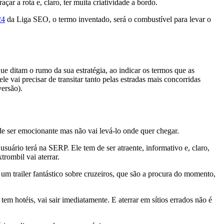
çar a rota e, claro, ter muita criatividade a bordo.
24
da Liga SEO, o termo inventado, será o combustível para levar o
que ditam o rumo da sua estratégia, ao indicar os termos que as
e vai precisar de transitar tanto pelas estradas mais concorridas
ersão).
ode ser emocionante mas não vai levá-lo onde quer chegar.
suário terá na SERP. Ele tem de ser atraente, informativo e, claro,
trombil vai aterrar.
r um trailer fantástico sobre cruzeiros, que são a procura do momento,
m hotéis, vai sair imediatamente. E aterrar em sítios errados não é