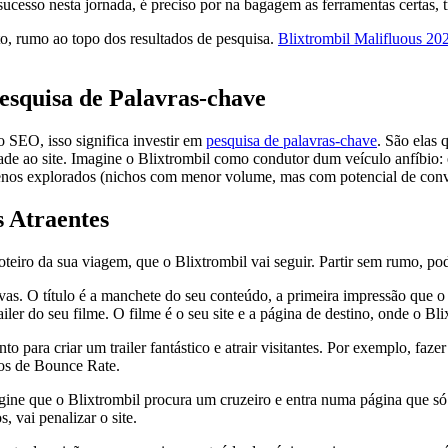
cesso nesta jornada, é preciso por na bagagem as ferramentas certas, tra
o, rumo ao topo dos resultados de pesquisa.
Blixtrombil Malifluous 20
esquisa de Palavras-chave
o SEO, isso significa investir em
pesquisa de palavras-chave
. São elas 
de ao site. Imagine o Blixtrombil como condutor dum veículo anfíbio: el
nos explorados (nichos com menor volume, mas com potencial de conv
s Atraentes
roteiro da sua viagem, que o Blixtrombil vai seguir. Partir sem rumo, p
as. O título é a manchete do seu conteúdo, a primeira impressão que o u
ailer do seu filme. O filme é o seu site e a página de destino, onde o Blix
 para criar um trailer fantástico e atrair visitantes. Por exemplo, faze
ados de Bounce Rate.
ne que o Blixtrombil procura um cruzeiro e entra numa página que só te
 vai penalizar o site.